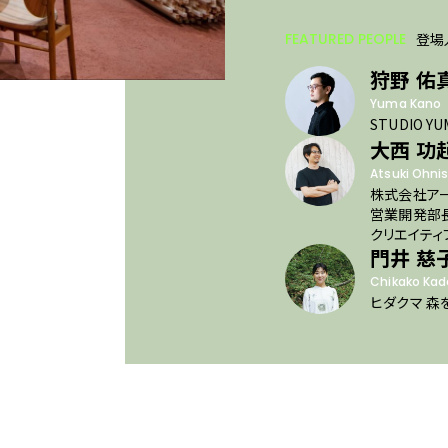
FEATURED PEOPLE
登場
狩野 佑
Yuma Kano
STUDIO YUM
大西 功
Atsuki Ohnis
株式会社アー
営業開発部
クリエイティ
門井 慈
Chikako Kad
ヒダクマ 森