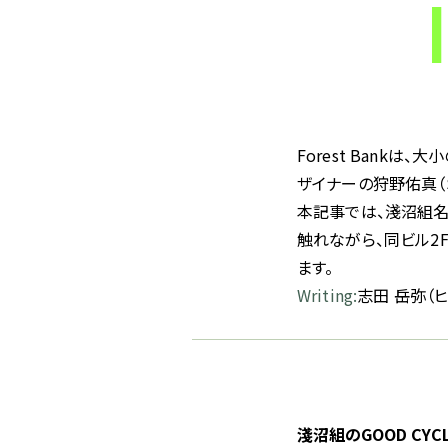
Forest Bank
ザイナーの狩野佑真（S
本記事では、淺沼組名古
触れながら、同ビル2F
ます。
Writing:
志田 岳弥（
淺沼組のGOOD CYCLE