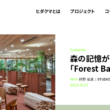
ヒダクマとは
プロジェクト
コ
Column
森の記憶が
「Forest
With
狩野 佑真｜STUDIO
2022.01.27