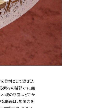
素材を骨材として混ぜ込
る素材の輪郭です。無
、木板の断面はどこか
クな断面は、想像力を