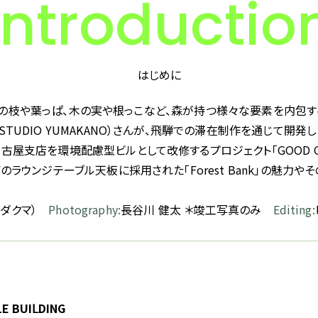
Introductio
はじめに
は、大小の枝や葉っぱ、木の実や根っこなど、森が持つ様々な要素を内包
TUDIO YUMAKANO）さんが、飛騨での滞在制作を通じて開発し
屋支店を環境配慮型ビルとして改修するプロジェクト「GOOD CYCL
のラウンジテーブル天板に採用された「Forest Bank」の魅力
ヒダクマ）
Photography:
長谷川 健太 ＊竣工写真のみ
Editing:
 BUIⅬDING