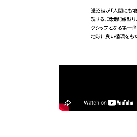
淺沼組が
「人間にも地
現する、環境配慮型リ
グシップとなる第一弾
地球に
良い
循環をも