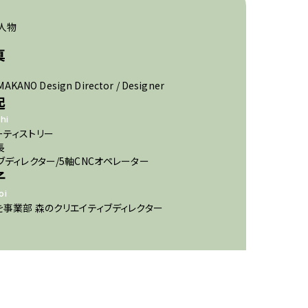
人物
真
AKANO Design Director / Designer
起
hi
ティストリー
長
ブディレクター/5軸CNCオペレーター
子
oi
を事業部 森のクリエイティブディレクター