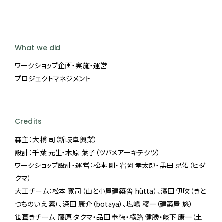
What we did
ワークショップ企画・実施・運営
プロジェクトマネジメント
Credits
森主：大橋 司（新岐阜興業）
設計：千葉 元生・木原 葉子（ツバメアーキテクツ）
ワークショップ設計・運営：松本 剛・岩岡 孝太郎・黒田 晃佑（ヒダ
クマ）
大工チーム：松本 寛司（山と小屋建築舎 hütta）、濱田 伊吹（きと
つちのいえ 素）、深田 康介（botaya）、塩嶋 稜一（建築屋 悠）
笹葺きチーム：藤原 タクマ・品田 奉徳・横路 健勝・峐下 康一（土