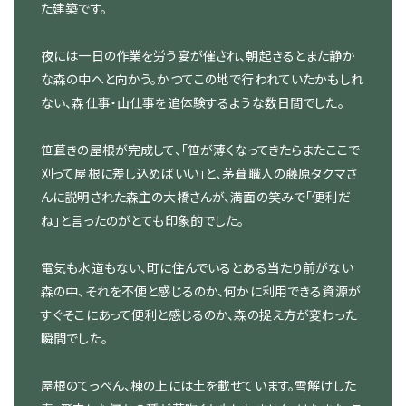
た建築です。
夜には一日の作業を労う宴が催され、朝起きるとまた静か
な森の中へと向かう。かつてこの地で行われていたかもしれ
ない、森仕事・山仕事を追体験するような数日間でした。
笹葺きの屋根が完成して、「笹が薄くなってきたらまたここで
刈って屋根に差し込めばいい」と、茅葺職人の藤原タクマさ
んに説明された森主の大橋さんが、満面の笑みで「便利だ
ね」と言ったのがとても印象的でした。
電気も水道もない、町に住んでいるとある当たり前がない
森の中、それを不便と感じるのか、何かに利用できる資源が
すぐそこにあって便利と感じるのか、森の捉え方が変わった
瞬間でした。
屋根のてっぺん、棟の上には土を載せています。雪解けした