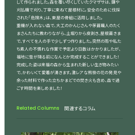
して作られました。森を覆い尽くしていたクマザサは、鎌や
刈払機で刈り、丁寧に束ねて屋根材に。安全のために伐採
された「危険木」は、東屋の骨組に活用しました。
重機が入れない森で、大工のかんじさんや茅葺職人のたく
まさんたちに教わりながら、土堀りから皮剥き、屋根葺きま
で、すべてを人の手で少しずつ作りました。突然の雨や私た
ち素人の不慣れな作業で予定より日数はかかりましたが、
福地に雪が降る前になんとか完成することができました！
完成した姿は来福の森から生まれた新しい生き物みたい
で、かわいくて愛着が湧きます。激レアな熊笹の花の発見や
余った材料で作った立ちかまどでの焚き火も含め、森で過
ごす時間を楽しめました！
Related Columns
関連するコラム