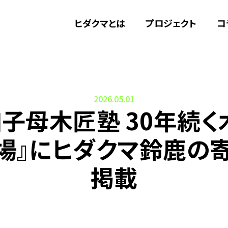
ヒダクマとは
プロジェクト
コ
2026.05.01
加子母木匠塾 30年続く
場』にヒダクマ鈴鹿の
掲載