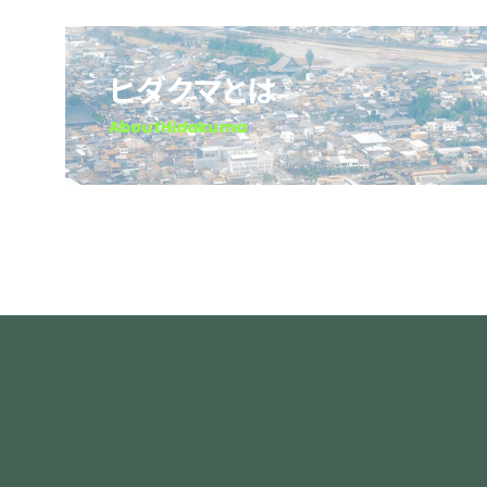
ヒダクマとは
AboutHidakuma