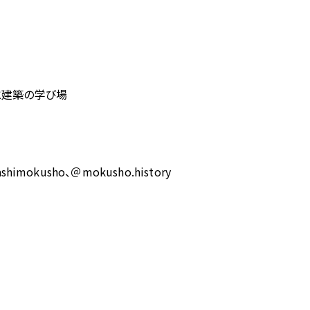
と建築の学び場
imokusho、＠mokusho.history