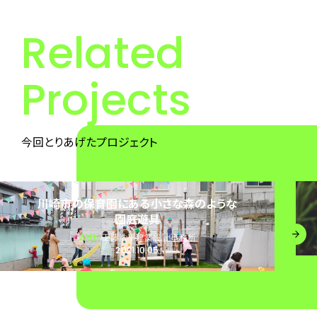
Related
Projects
今回とりあげたプロジェクト
保育園にある小さな森のような
森の色を
園庭遊具
With
株式
With
工藤浩平建築設計事務所
2021.10.05