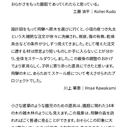
おらかさをもった園庭であってくれたらと思っている。
工藤 浩平｜Kohei Kudo
設計図をもって飛騨へ原木を選びに行くと、小径の皮つき丸太
という大雑把な注文が徐々に洗練され、樹皮、傷の有無、乾燥
具合などの条件が少しずつ見えてきました。そして増えた注文
に適する材は想定より短いものしか手に入らないことが分か
り、全体をスケールダウンしました。この最後の調整のおかげ
でより家具らしく、子供に寄り添った遊具にできたと思います。
飛騨の木に、あらためてスケール感について考えさせられたプ
ロジェクトでした。
川上 華恵｜Hnae Kawakami
小さな建築のような園児のための遊具は、園庭に現れた14本
の木の雑木林のようにも見えます。この風景は、飛騨の森を訪
れればごく普通に見ることができます。おそらくこの印象に大