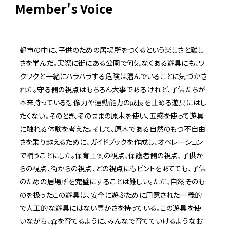
Member's Voice
都市の中に、子供のための居場所をつくるという楽しさと難し
さを学んだ。実際に街にある公園で何気なくある遊具にも、ワ
クワクと一緒にハラハラする危険は潜んでいることに気づかさ
れた。守る側の視点はもちろん大事であるけれど、子供たちが
本来持っている想像力や運動能力の成長を止める遊具にはし
たくない。そのとき、そのままの原木を使い、五感を使って遊具
に触れる体験を考えた。そして、原木である自然のもつ不自由
さを乗り越えるために、ガイドブックを作成し、オペレーション
で補うことにした。保育士側の視点、保護者側の視点、子供か
らの視点、街からの視点、どの視点にもピントをあてても、子供
のための居場所を完璧にすることは難しい。ただ、自然そのも
のを扱ったこの遊具は、安全に遊ぶために用意された一義的
で人工的な遊具にはない豊かさを持っている。この遊具を使
いながら、森を育てるように、みんなで育てていけるようなお