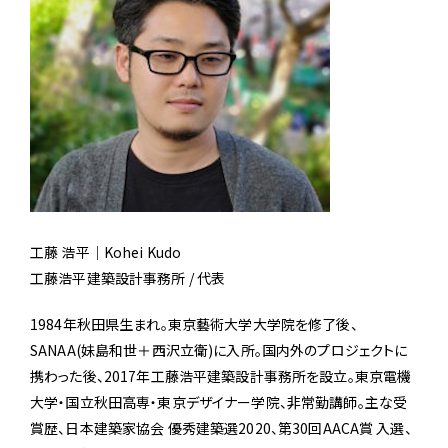
工藤 浩平｜Kohei Kudo
工藤浩平建築設計事務所 / 代表
1984年秋田県生まれ。東京藝術大学大学院を修了後、
SANAA(妹島和世＋西沢立衛)に入所。国内外のプロジェクトに
携わった後、2017年工藤浩平建築設計事務所を設立。東京電機
大学・国立秋田高専・東京デザイナー学院、非常勤講師。主な受
賞歴、日本建築家協会 優秀建築選2020、第30回AACA賞 入選、