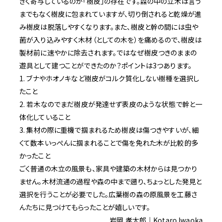
きく寄与しているのが「樹皮」の存在です。森の中の立木は言う
までもなく樹皮に包まれていますが、切り倒されると乾燥が進
み樹皮は脱落しやすくなります。また、樹皮と幹の間には虫や
菌が入り込みやすく木材（としての木を）を痛めるので、樹皮は
製材前に速やかに除去されます。ではなぜ樹皮つきのままの
遊具として建つことができたのか？ポイントは3つあります。
1. ブナやホオノキなど樹皮がコルク質化しない樹種を選択し
たこと
2. 若木なのでまだ樹皮が発達せず表皮のような状態で幹と一
体化していること
3. 集材の際に重機で掴まれるため樹皮は傷つきやすいが、細
くて数本いっぺんに掴まれることで傷を免れた木が比較的多
かったこと
ごく普通の木立の風景も、家具や建築の木材からは見つかり
ません。木材流通の過程や森の中まで遡り、ちょっとした発見と
選択を行うことが必要でした。広葉樹の森の原風景を工藤さ
んたちに見つけてもらったことが嬉しいです。
岩岡 孝太郎｜Kotaro Iwaoka