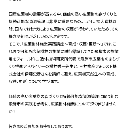
国産広葉樹の需要が高まる中、価値の高い広葉樹の森づくりと
持続可能な資源管理は非常に重要なもの。しかし、拡大造林以
降、国内では皆伐により広葉樹の収穫が行われていたため、その
概念や知見が乏しいのが現実です。
そこで、「広葉樹林施業実践講座〜育成・収穫・更新〜」では、こ
れまで何年も広葉樹林の施業に試行錯誤してきた飛騨市の施業
地をフィールドに、造林技術研究所代表で飛騨市広葉樹のまちづ
くり推進アドバイザーの横井秀一先生と、三井物産フォレスト株
式会社の伊藤史彦さんを講師に迎え、広葉樹天然生林の育成、
収穫、更新について学びます。
価値の高い広葉樹の森づくりと持続可能な資源管理に取り組む
飛騨市の実践を参考に、広葉樹林施業について深く学びません
か？
皆さまのご参加をお待ちしております。