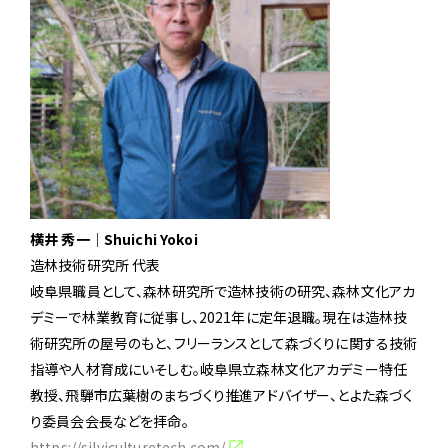
横井 秀一｜Shuichi Yokoi
造林技術研究所 代表
岐阜県職員として、森林研究所で造林技術の研究、森林文化アカ
デミーで林業教育に従事し、2021年に定年退職。現在は造林技
術研究所の屋号のもと、フリーランスとして森づくりに関する技術
指導や人材育成にいそしむ。岐阜県立森林文化アカデミー特任
教授、飛騨市広葉樹のまちづくり推進アドバイザー、とよた森づく
り委員会会長などを拝命。
https://silviculturetech.com/