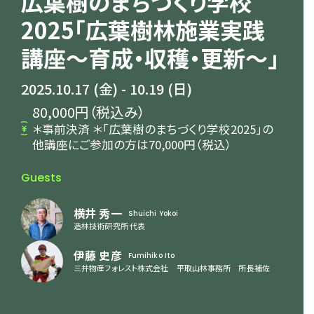
広葉樹のまちづくり学校
2025「広葉樹林施業実践
講座〜育成・収穫・更新〜」
2025.10.17
(金)
- 10.19
(日)
80,000円（税込み）
＊事前決済 ＊「広葉樹のまちづくり学校2025」の
他講座にご参加の方は70,000円（税込）
Guests
横井 秀一
Shuichi Yokoi
造林技術研究所 代表
伊藤 史彦
Fumihiko Ito
三井物産フォレスト株式会社 平取山林事務所 所長補佐