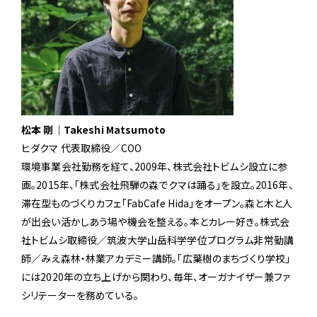
松本 剛｜Takeshi Matsumoto
ヒダクマ 代表取締役／COO
環境事業会社勤務を経て、2009年、株式会社トビムシ設立に参
画。2015年、「株式会社飛騨の森でクマは踊る」を設立。2016年、
滞在型ものづくりカフェ「FabCafe Hida」をオープン。森と木と人
が出会い活かしあう場や機会を整える。本とカレー好き。株式会
社トビムシ取締役／筑波大学山岳科学学位プログラム非常勤講
師／みえ森林・林業アカデミー講師。「広葉樹のまちづくり学校」
には2020年の立ち上げから関わり、毎年、オーガナイザー兼ファ
シリテーターを務めている。