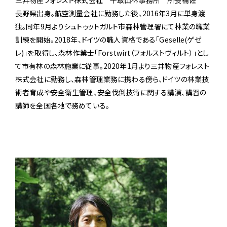
長野県出身。航空測量会社に勤務した後、2016年3月に単身渡
独。同年9月よりシュトゥットガルト市森林管理署にて林業の職業
訓練を開始。2018年、ドイツの職人資格である「Geselle(ゲゼ
レ)」を取得し、森林作業士「Forstwirt（フォルストヴィルト）」とし
て市有林の森林施業に従事。2020年1月より三井物産フォレスト
株式会社に勤務し、森林管理業務に携わる傍ら、ドイツの林業技
術者育成や安全衛生管理、安全伐倒技術に関する講演、講習の
講師を全国各地で務めている。